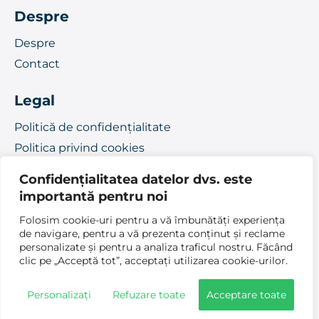
Despre
Despre
Contact
Legal
Politică de confidențialitate
Politica privind cookies
Confidențialitatea datelor dvs. este
© 2026 Site Bun
importantă pentru noi
Folosim cookie-uri pentru a vă îmbunătăți experiența
de navigare, pentru a vă prezenta conținut și reclame
personalizate și pentru a analiza traficul nostru. Făcând
clic pe „Acceptă tot”, acceptați utilizarea cookie-urilor.
Personalizați
Refuzare toate
Acceptare toate
Designed by Live Design